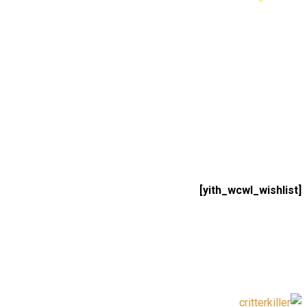
[yith_wcwl_wishlist]