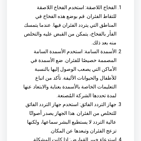
الفخاخ اللاصقة: استخدم الفخاخ اللاصقة
للتقاط الفئران. قم بوضع هذه الفخاخ في
المناطق التي يتردد الفئران فيها. عندما يتمسك
الفأر بالفخاخ، يتمكن من القبض عليه والتخلص
منه بعد ذلك.
الأسمدة السامة: استخدم الأسمدة السامة
المصممة خصيصًا للفئران. ضع الأسمدة في
الأماكن التي يصعب الوصول إليها بالنسبة
للأطفال والحيوانات الأليفة. تأكد من اتباع
التعليمات الخاصة بالأسمدة بعناية والابتعاد عنها
لمدة تحددها الشركة المُصنعة.
جهاز التردد الفائق: استخدم جهاز التردد الفائق
للتخلص من الفئران. هذا الجهاز يصدر أصواتًا
عالية التردد لا يستطيع البشر سماعها، ولكنها
تزعج الفئران وتبعدها عن المكان.
استدعاء خبير القوارض: إذا كانت المشكلة