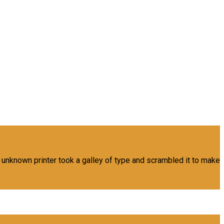
القطاع الصحي
 unknown printer took a galley of type and scrambled it to make
View Project
القطاع الصناعي