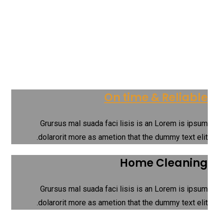
On time & Reliable
Grursus mal suada faci lisis is an Lorem is ipsum
dolarorit more as ametion that the dummy text elit.
Home Cleaning
Grursus mal suada faci lisis is an Lorem is ipsum
dolarorit more as ametion that the dummy text elit.