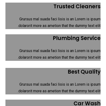
Trusted Cleaners
Grursus mal suada faci lisis is an Lorem is ipsum
dolarorit more as ametion that the dummy text elit.
Plumbing Service
Grursus mal suada faci lisis is an Lorem is ipsum
dolarorit more as ametion that the dummy text elit.
Best Quality
Grursus mal suada faci lisis is an Lorem is ipsum
dolarorit more as ametion that the dummy text elit.
Car Wash